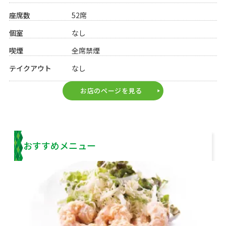
座席数
52席
個室
なし
喫煙
全席禁煙
テイクアウト
なし
お店のページを見る
play_arrow
おすすめメニュー