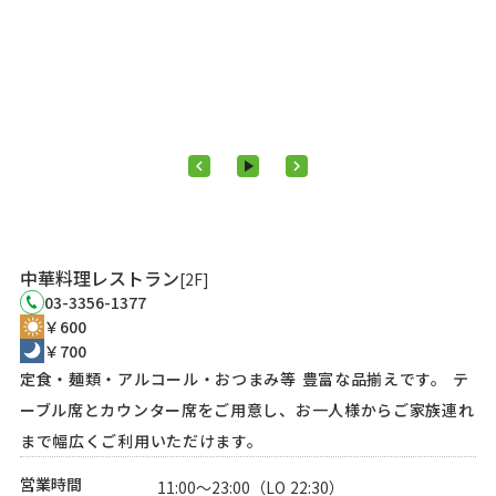
keyboard_arrow_left
play_arrow
keyboard_arrow_right
中華料理レストラン
[2F]
03-3356-1377
￥600
￥700
定食・麺類・アルコール・おつまみ等 豊富な品揃えです。 テ
ーブル席とカウンター席をご用意し、お一人様からご家族連れ
まで幅広くご利用いただけます。
営業時間
11:00～23:00（LO 22:30）