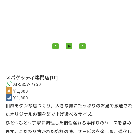
keyboard_arrow_left
play_arrow
keyboard_arrow_right
スパゲッティ専門店
[1F]
03-5357-7750
￥1,000
￥1,800
和風モダンな店づくり。大きな窯にたっぷりのお湯で厳選され
たオリジナルの麺を茹で上げ選べるサイズ。
ひとつひとつ丁寧に調理した個性溢れる手作りのソースを絡め
ます。こだわり抜かれた究極の味、サービスを楽しめ、進化し