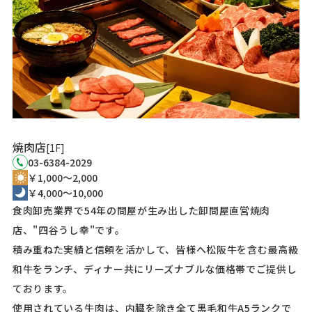
焼肉店
[1F]
03-6384-2029
￥1,000～2,000
￥4,000～10,000
食肉卸売業界で54年の問屋が生み出した卸問屋直営焼肉
店、"四谷うし幸"です。
積み重ねた実績と信頼を活かして、皆様へ松阪牛を含む最高級
和牛をランチ、ディナー共にリーズナブルな価格帯でご提供し
ております。
使用されている牛肉は、内臓を除き全て黒毛和牛A5ランクで