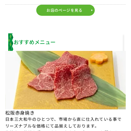
お店のページを見る
play_arrow
おすすめメニュー
松阪赤身焼き
日本三大和牛のひとつで、市場から直に仕入れている事で
リーズナブルな価格にて品揃えしております。